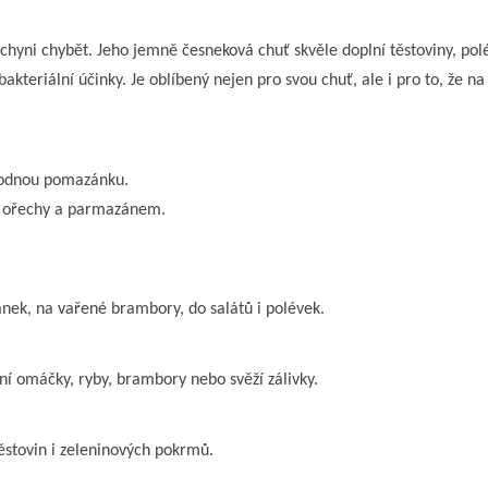
uchyni chybět. Jeho jemně česneková chuť skvěle doplní těstoviny, po
bakteriální účinky. Je oblíbený nejen pro svou chuť, ale i pro to, že n
ahodnou pomazánku.
m, ořechy a parmazánem.
ánek, na vařené brambory, do salátů i polévek.
rní omáčky, ryby, brambory nebo svěží zálivky.
těstovin i zeleninových pokrmů.