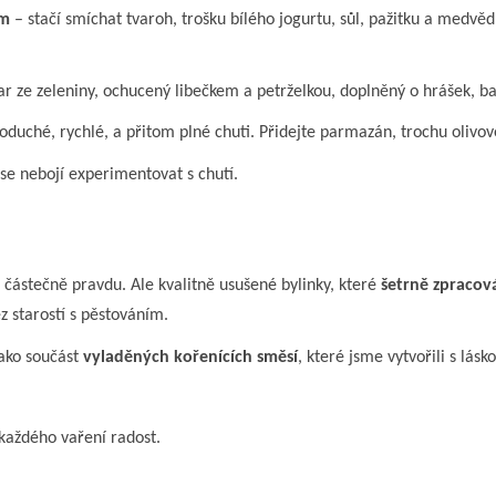
em
– stačí smíchat tvaroh, trošku bílého jogurtu, sůl, pažitku a medv
r ze zeleniny, ochucený libečkem a petrželkou, doplněný o hrášek, b
oduché, rychlé, a přitom plné chuti. Přidejte parmazán, trochu olivo
se nebojí experimentovat s chutí.
e částečně pravdu. Ale kvalitně usušené bylinky, které
šetrně zpracov
z starostí s pěstováním.
jako součást
vyladěných kořenících směsí
, které jsme vytvořili s lás
 každého vaření radost.