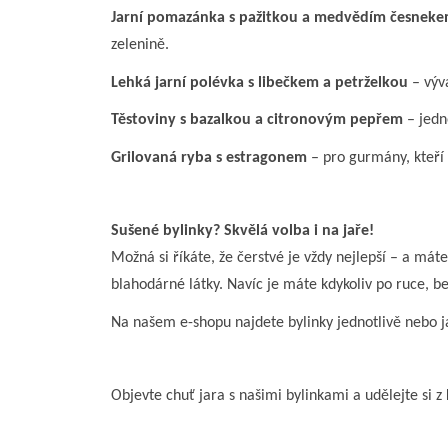
Jarní pomazánka s pažitkou a medvědím česnek
zelenině.
Lehká jarní polévka s libečkem a petrželkou
– výva
Těstoviny s bazalkou a citronovým pepřem
– jedn
Grilovaná ryba s estragonem
– pro gurmány, kteří 
Sušené bylinky? Skvělá volba i na jaře!
Možná si říkáte, že čerstvé je vždy nejlepší – a mát
blahodárné látky. Navíc je máte kdykoliv po ruce, be
Na našem e-shopu najdete bylinky jednotlivě nebo 
Objevte chuť jara s našimi bylinkami a udělejte si z