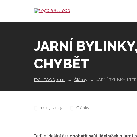
JARNÍ BYLINKY
CHYBĚT
IDC - FOOD, s.r.o.
Články
JARNÍ BYLINKY, KTE
17. 03. 2025
Články
Teď je ideální čas
obohatit svůj jídelníček o jarní 