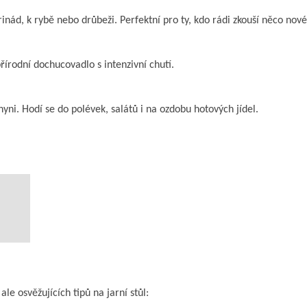
inád, k rybě nebo drůbeži. Perfektní pro ty, kdo rádi zkouší něco nov
řírodní dochucovadlo s intenzivní chutí.
yni. Hodí se do polévek, salátů i na ozdobu hotových jídel.
e osvěžujících tipů na jarní stůl: