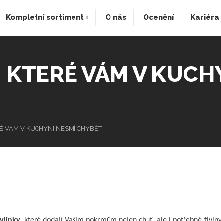
Kompletní sortiment
O nás
Ocenění
Kariéra
, KTERÉ VÁM V KUCH
RÉ VÁM V KUCHYNI NESMÍ CHYBĚT
bylinky
, které dodají Vašim pokrmům nejen chuť, ale i potřebné živiny