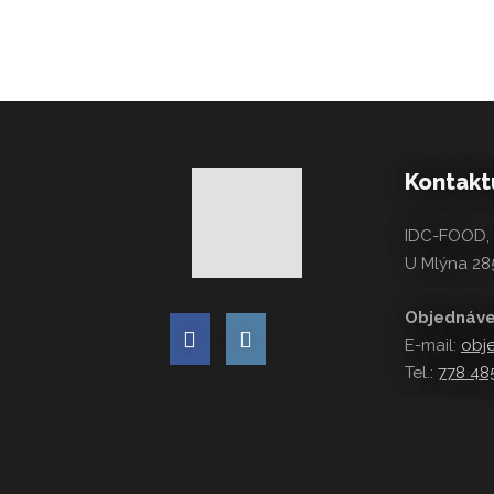
Kontaktu
IDC-FOOD, s
U Mlýna 285
Objednáve
E-mail:
obj
Tel.:
778 48