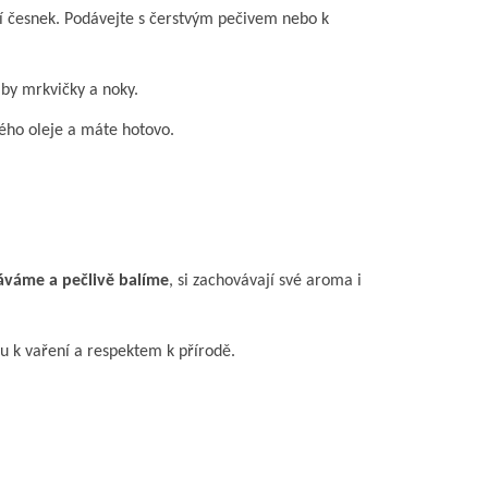
ědí česnek. Podávejte s čerstvým pečivem nebo k
aby mrkvičky a noky.
vého oleje a máte hotovo.
áváme a pečlivě balíme
, si zachovávají své aroma i
kou k vaření a respektem k přírodě.