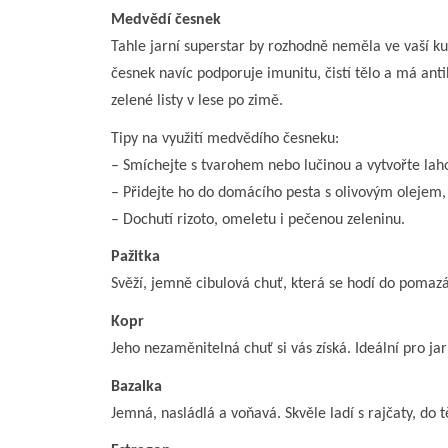
Medvědí česnek
Tahle jarní superstar by rozhodně neměla ve vaší k
česnek navíc podporuje imunitu, čistí tělo a má anti
zelené listy v lese po zimě.
Tipy na využití medvědího česneku:
– Smíchejte s tvarohem nebo lučinou a vytvořte l
– Přidejte ho do domácího pesta s olivovým oleje
– Dochutí rizoto, omeletu i pečenou zeleninu.
Pažitka
Svěží, jemně cibulová chuť, která se hodí do pomaz
Kopr
Jeho nezaměnitelná chuť si vás získá. Ideální pro ja
Bazalka
Jemná, nasládlá a voňavá. Skvěle ladí s rajčaty, do 