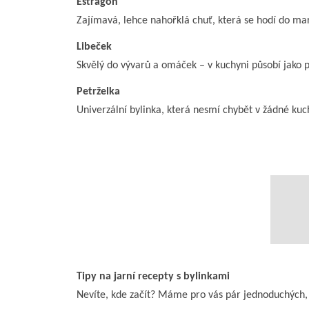
Estragon
Zajímavá, lehce nahořklá chuť, která se hodí do mar
Libeček
Skvělý do vývarů a omáček – v kuchyni působí jako p
Petrželka
Univerzální bylinka, která nesmí chybět v žádné kuch
Tipy na jarní recepty s bylinkami
Nevíte, kde začít? Máme pro vás pár jednoduchých, al