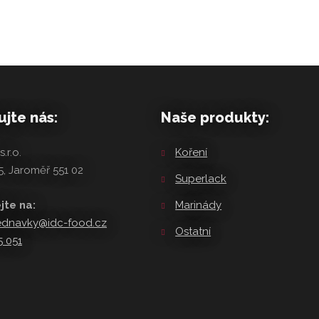
jte nás:
Naše produkty:
.r.o.
Koření
, Jaroměř 551 02
Superlack
jte na:
Marinády
ednavky@idc-food.cz
Ostatní
5 051