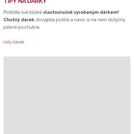
TIPY NA DÁRKY
Potěšte své blízké
vlastnoručně vyrobeným dárkem!
Chutný dárek
dozajista potěší a navíc si na něm dotyčný
pěkně pochutná.
Celý článek