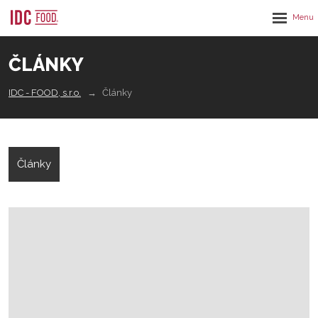
Rozbalen
menu
ČLÁNKY
IDC - FOOD, s.r.o.
Články
Články