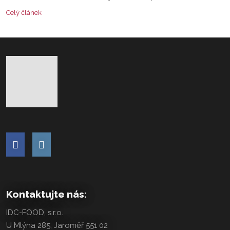
Celý článek
Kontaktujte nás:
IDC-FOOD, s.r.o.
U Mlýna 285, Jaroměř 551 02