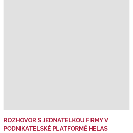
ROZHOVOR S JEDNATELKOU FIRMY V
PODNIKATELSKÉ PLATFORMĚ HELAS