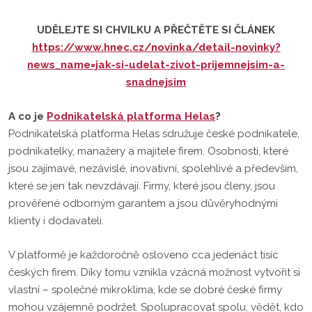
UDĚLEJTE SI CHVILKU A PŘEČTĚTE SI ČLÁNEK
https://www.hnec.cz/novinka/detail-novinky?
news_name=jak-si-udelat-zivot-prijemnejsim-a-
snadnejsim
A co je
Podnikatelská platforma Helas
?
Podnikatelská platforma Helas sdružuje české podnikatele,
podnikatelky, manažery a majitele firem. Osobnosti, které
jsou zajímavé, nezávislé, inovativní, spolehlivé a především,
které se jen tak nevzdávají. Firmy, které jsou členy, jsou
prověřené odborným garantem a jsou
důvěryhodnými
klienty i dodavateli.
V platformě je každoročně osloveno cca jedenáct tisíc
českých firem. Díky tomu vznikla vzácná
možnost vytvořit si
vlastní – společné mikroklima, kde se dobré české firmy
mohou vzájemně podržet.
Spolupracovat spolu, vědět, kdo