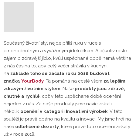
Současný životní styl nejde příliš ruku v ruce s
plnohodnotným a vyváženým jídelníčkem. A ačkoliv roste
zájem o zdravější jídlo, kvůli uspěchané době nemá většina
z nás čas na to, aby celý večer strávila v kuchyni,
na
základě toho se začala roku 2018 budovat
značka
YourBody
. Ta pomáhá na cestě všem
za
lepším
zdravým životním stylem
. Naše
produkty jsou zdravé,
chutné a rychlé
, což v této uspěchané době ocenění
nejeden z nás. Za naše produkty jsme navíc získali
několik
ocenění v kategorii Inovativní výrobek
. V této
soutěži je právě dbáno na kvalitu a inovaci. My jsme hrdí na
naše
odlehčené dezerty
, které právě toto ocenění získaly
už v roce 2018.