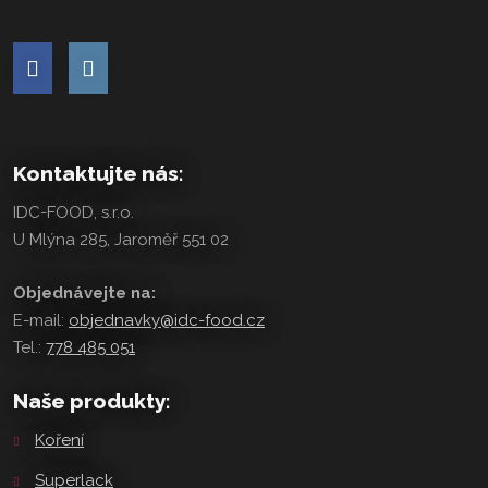
Kontaktujte nás:
IDC-FOOD, s.r.o.
U Mlýna 285, Jaroměř 551 02
Objednávejte na:
E-mail:
objednavky@idc-food.cz
Tel.:
778 485 051
Naše produkty:
Koření
Superlack