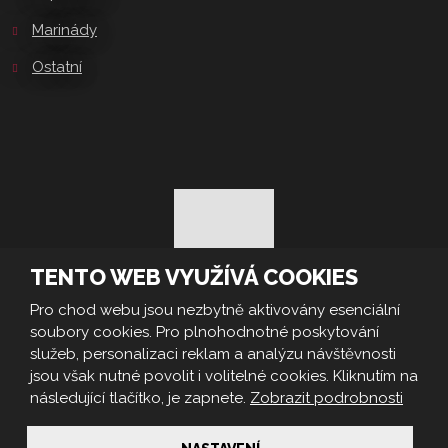
Marinády
Ostatní
TENTO WEB VYUŽÍVÁ COOKIES
Pro chod webu jsou nezbytně aktivovány esenciální
© IDC - FOOD, s.r.o. 2026, vytvořila eBRÁNA s.r.o.
soubory cookies. Pro plnohodnotné poskytování
Mapa stránek
|
Podmínky použití
|
Bezpečnost a ochrana osobních
služeb, personalizaci reklam a analýzu návštěvnosti
údajů
|
Nastavení cookies
jsou však nutné povolit i volitelné cookies. Kliknutím na
VYROBILA
následující tlačítko, je zapnete.
Zobrazit podrobnosti