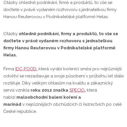
Otázky ohledně podnikání, firmě a produktů, to vše se
dočtete v právě vydaném rozhovoru s jednatelkou firmy
Hanou Reuterovou v Podnikatelské platformě Helas.
Otázky
ohledně
podnikání, firmy a produktů
, to vše se
dočtete v právě vydaném rozhovoru s jednatelkou
firmy
Hanou Reuterovou v Podnikatelské platformě
Helas
.
Firma
IDC-FOOD
,
která vyrábí kořenící směsi pro nejrůznější
odvětví se nezastavuje a svoje působení v průběhu let stále
rozšiřuje. Díky velikým ohlasům na kvalitu a zákaznický
servis vznikla
roku 2012 značka
SPECIO
,
která
nabízí
maloobchodní balení koření a
marinád
v nejrůznějších obchůdcích či řeznictvích po celé
České republice.