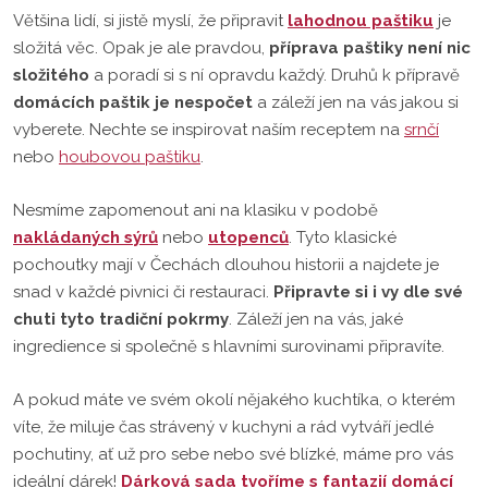
Většina lidí, si jistě myslí, že připravit
lahodnou paštiku
je
složitá věc. Opak je ale pravdou,
příprava paštiky není nic
složitého
a poradí si s ní opravdu každý. Druhů k přípravě
domácích paštik je nespočet
a záleží jen na vás jakou si
vyberete. Nechte se inspirovat naším receptem na
srnčí
nebo
houbovou paštiku
.
Nesmíme zapomenout ani na klasiku v podobě
nakládaných sýrů
nebo
utopenců
. Tyto klasické
pochoutky mají v Čechách dlouhou historii a najdete je
snad v každé pivnici či restauraci.
Připravte si i vy dle své
chuti tyto tradiční pokrmy
. Záleží jen na vás, jaké
ingredience si společně s hlavními surovinami připravíte.
A pokud máte ve svém okolí nějakého kuchtíka, o kterém
víte, že miluje čas strávený v kuchyni a rád vytváří jedlé
pochutiny, ať už pro sebe nebo své blízké, máme pro vás
ideální dárek!
Dárková sada tvoříme s fantazií domácí