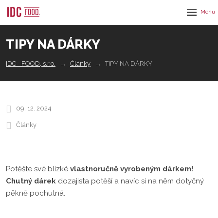
Rozbalen
menu
TIPY NA DÁRKY
IDC - FOOD, s.r.o.
Články
TIPY NA DÁRKY
09. 12. 2024
Články
Potěšte své blízké
vlastnoručně vyrobeným dárkem!
Chutný dárek
dozajista potěší a navíc si na něm dotyčný
pěkně pochutná.