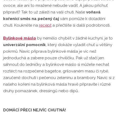
ovoce, ale ani to mražené nebude vadit. A jakou příchuť
připravit? Tak to už záleží na vaší chuti. Naše
voňavá
kořenící směs na pečený čaj
vám pomůže k doladění
chuti. Koukněte na
recept
a přečtěte si další podrobnosti.
Bylinkové máslo
by nemělo chybět v žádné kuchyni, je to
univerzální pomocník
, který dokáže vyladit chuť u většiny
pokrmů. Navíc příprava bylinkové másla je víc než
jednoduchá a zabere pouze chviličku. Pak už stačí jen
sáhnout do ledničky a bylinkové máslo si můžete nechat
roztéct na rozpečené bagetce, grilovaném masu či rybě,
zaručeně dochutí i pečenou zeleninu a brambory. Navíc si z
našeho koření na bylinková másla hravě připravíte i různé
druhy pomazánek, dressingů nebo dipů.
DOMÁCÍ PŘECI NEJVÍC CHUTNÁ!