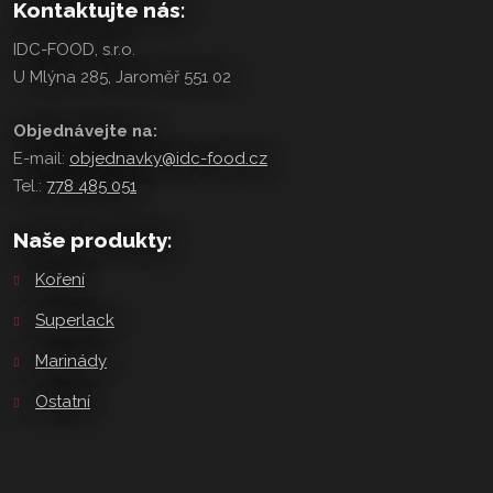
Kontaktujte nás:
IDC-FOOD, s.r.o.
U Mlýna 285, Jaroměř 551 02
Objednávejte na:
E-mail:
objednavky@idc-food.cz
Tel.:
778 485 051
Naše produkty:
Koření
Superlack
Marinády
Ostatní