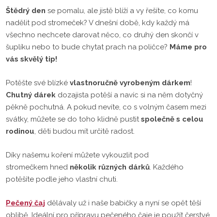
Štědrý den
se pomalu, ale jistě blíží a vy řešíte, co komu
nadělit pod stromeček? V dnešní době, kdy každý má
všechno nechcete darovat něco, co druhý den skončí v
šuplíku nebo to bude chytat prach na poličce?
Máme pro
vás skvělý tip!
Potěšte své blízké
vlastnoručně vyrobeným dárkem
!
Chutný dárek
dozajista potěší a navíc si na něm dotyčný
pěkně pochutná. A pokud nevíte, co s volným časem mezi
svátky, můžete se do toho klidně pustit
společně s celou
rodinou
, děti budou mít určitě radost.
Díky našemu koření můžete vykouzlit pod
stromečkem hned
několik různých dárků
. Každého
potěšíte podle jeho vlastní chuti.
Pečený čaj
dělávaly už i naše babičky a nyní se opět těší
oblibě. Ideální pro přípravu pečeného čaje je použít čerstvé