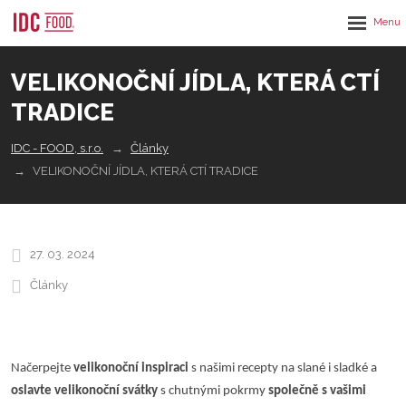
Rozbalen
menu
VELIKONOČNÍ JÍDLA, KTERÁ CTÍ
TRADICE
IDC - FOOD, s.r.o.
Články
VELIKONOČNÍ JÍDLA, KTERÁ CTÍ TRADICE
27. 03. 2024
Články
Načerpejte
velikonoční inspiraci
s našimi recepty na slané i sladké a
oslavte velikonoční svátky
s chutnými pokrmy
společně s vašimi