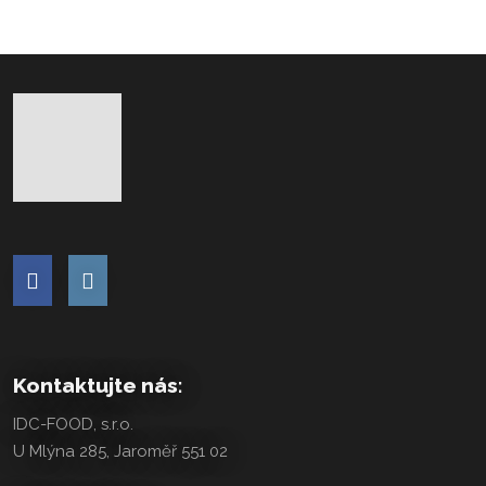
Kontaktujte nás:
IDC-FOOD, s.r.o.
U Mlýna 285, Jaroměř 551 02