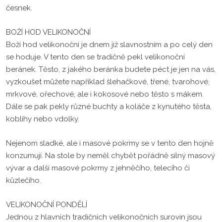
česnek.
BOŽÍ HOD VELIKONOČNÍ
Boží hod velikonoční je dnem již slavnostním a po celý den
se hoduje. V tento den se tradičně pekl velikonoční
beránek. Těsto, z jakého beránka budete péct je jen na vás,
vyzkoušet můžete například šlehačkové, třené, tvarohové,
mrkvové, ořechové, ale i kokosové nebo těsto s mákem.
Dále se pak pekly různé buchty a koláče z kynutého těsta,
koblihy nebo vdolky.
Nejenom sladké, ale i masové pokrmy se v tento den hojně
konzumují. Na stole by neměl chybět pořádně silný masový
vývar a další masové pokrmy z jehněčího, telecího či
kůzlečího.
VELIKONOČNÍ PONDĚLÍ
Jednou z hlavních tradičních velikonočních surovin jsou