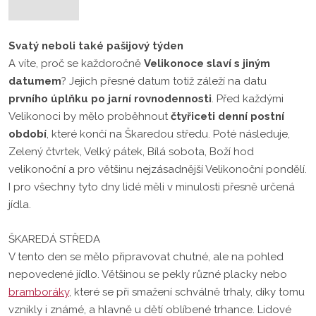
Svatý neboli také pašijový týden
A víte, proč se každoročně
Velikonoce slaví s jiným
datumem
? Jejich přesné datum totiž záleží na datu
prvního úplňku po jarní rovnodennosti
. Před každými
Velikonoci by mělo proběhnout
čtyřiceti denní postní
období
, které končí na Škaredou středu. Poté následuje,
Zelený čtvrtek, Velký pátek, Bílá sobota, Boží hod
velikonoční a pro většinu nejzásadnější Velikonoční pondělí.
I pro všechny tyto dny lidé měli v minulosti přesně určená
jídla.
ŠKAREDÁ STŘEDA
V tento den se mělo připravovat chutné, ale na pohled
nepovedené jídlo. Většinou se pekly různé placky nebo
bramboráky
, které se při smažení schválně trhaly, díky tomu
vznikly i známé, a hlavně u dětí oblíbené trhance. Lidové