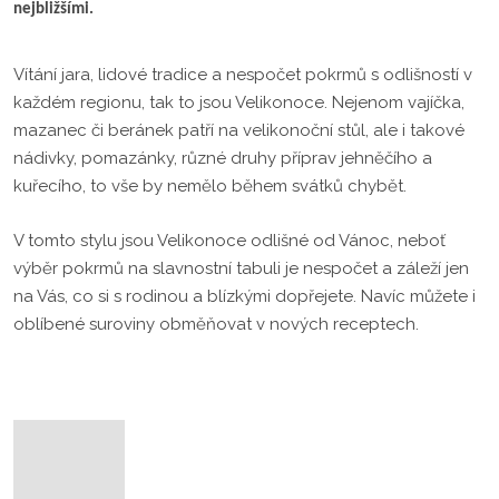
nejbližšími.
Vítání jara, lidové tradice a nespočet pokrmů s odlišností v
každém regionu, tak to jsou Velikonoce. Nejenom vajíčka,
mazanec či beránek patří na velikonoční stůl, ale i takové
nádivky, pomazánky, různé druhy příprav jehněčího a
kuřecího, to vše by nemělo během svátků chybět.
V tomto stylu jsou Velikonoce odlišné od Vánoc, neboť
výběr pokrmů na slavnostní tabuli je nespočet a záleží jen
na Vás, co si s rodinou a blízkými dopřejete. Navíc můžete i
oblíbené suroviny obměňovat v nových receptech.