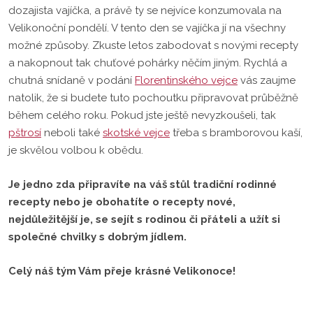
dozajista vajíčka, a právě ty se nejvíce konzumovala na
Velikonoční pondělí. V tento den se vajíčka jí na všechny
možné způsoby. Zkuste letos zabodovat s novými recepty
a nakopnout tak chuťové pohárky něčím jiným. Rychlá a
chutná snídaně v podání
Florentinského vejce
vás zaujme
natolik, že si budete tuto pochoutku připravovat průběžně
během celého roku. Pokud jste ještě nevyzkoušeli, tak
pštrosí
neboli také
skotské vejce
třeba s bramborovou kaší,
je skvělou volbo
u k obědu.
Je jedno zda připravíte na váš stůl tradiční rodinné
recepty nebo je obohatíte o recepty nové,
nejdůležitější je, se sejít s rodinou či přáteli a užít si
společné chvilky s dobrým jídlem.
Celý náš tým Vám přeje krásné Velikonoce!