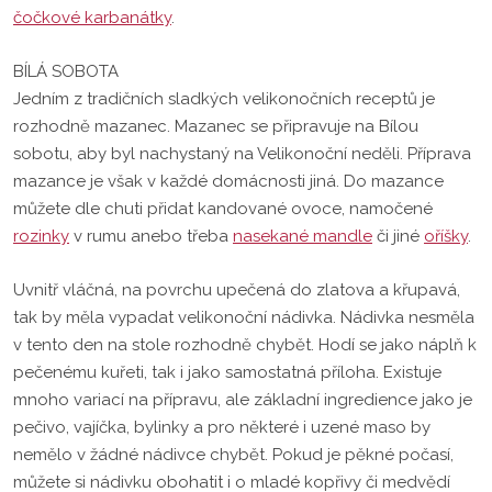
čočkové karbanátky
.
BÍLÁ SOBOTA
Jedním z tradičních sladkých velikonočních receptů je
rozhodně mazanec. Mazanec se připravuje na Bílou
sobotu, aby byl nachystaný na Velikonoční neděli. Příprava
mazance je však v každé domácnosti jiná. Do mazance
můžete dle chuti přidat kandované ovoce, namočené
rozinky
v rumu anebo třeba
nasekané mandle
či jiné
oříšky
.
Uvnitř vláčná, na povrchu upečená do zlatova a křupavá,
tak by měla vypadat velikonoční nádivka. Nádivka nesměla
v tento den na stole rozhodně chybět. Hodí se jako náplň k
pečenému kuřeti, tak i jako samostatná příloha. Existuje
mnoho variací na přípravu, ale základní ingredience jako je
pečivo, vajíčka, bylinky a pro některé i uzené maso by
nemělo v žádné nádivce chybět. Pokud je pěkné počasí,
můžete si nádivku obohatit i o mladé kopřivy či medvědí