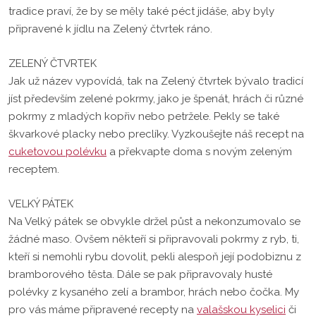
tradice praví, že by se měly také péct jidáše, aby byly
připravené k jídlu na Zelený čtvrtek ráno.
ZELENÝ ČTVRTEK
Jak už název vypovídá, tak na Zelený čtvrtek bývalo tradicí
jíst především zelené pokrmy, jako je špenát, hrách či různé
pokrmy z mladých kopřiv nebo petržele. Pekly se také
škvarkové placky nebo preclíky. Vyzkoušejte náš recept na
cuketovou polévku
a překvapte doma s novým zeleným
receptem.
VELKÝ PÁTEK
Na Velký pátek se obvykle držel půst a nekonzumovalo se
žádné maso. Ovšem někteří si připravovali pokrmy z ryb, ti,
kteří si nemohli rybu dovolit, pekli alespoň její podobiznu z
bramborového těsta. Dále se pak připravovaly husté
polévky z kysaného zelí a brambor, hrách nebo čočka. My
pro vás máme připravené recepty na
valašskou kyselici
či