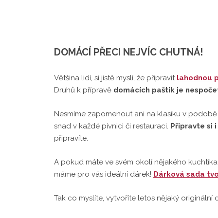
DOMÁCÍ PŘECI NEJVÍC CHUTNÁ!
Většina lidí, si jistě myslí, že připravit
lahodnou p
Druhů k přípravě
domácích paštik je nespoč
Nesmíme zapomenout ani na klasiku v podob
snad v každé pivnici či restauraci.
Připravte si 
připravíte.
A pokud máte ve svém okolí nějakého kuchtíka, o
máme pro vás ideální dárek!
Dárková sada tvo
Tak co myslíte, vytvoříte letos nějaký originální