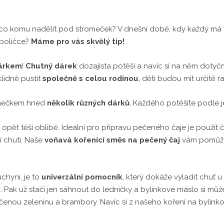
šíte, co komu nadělit pod stromeček? V dnešní době, kdy každý 
 poličce?
Máme pro vás skvělý tip!
dárkem
!
Chutný dárek
dozajista potěší a navíc si na něm doty
lidně pustit
společně s celou rodinou
, děti budou mít určitě r
omečkem hned
několik různých dárků
. Každého potěšíte podle j
e opět těší oblibě. Ideální pro přípravu pečeného čaje je použít
ší chuti. Naše
voňavá kořenící směs na pečený čaj
vám pomůže 
chyni, je to
univerzální pomocník
, který dokáže vyladit chuť 
. Pak už stačí jen sáhnout do ledničky a bylinkové máslo si m
čenou zeleninu a brambory. Navíc si z našeho koření na bylinko