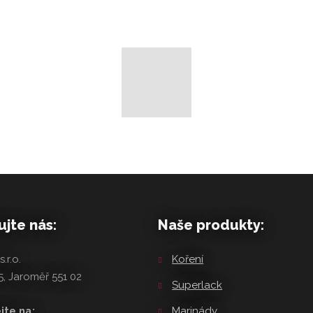
jte nás:
Naše produkty:
.r.o.
Koření
, Jaroměř 551 02
Superlack
jte na:
Marinády