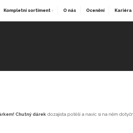
Kompletní sortiment
O nás
Ocenění
Kariéra
árkem! Chutný dárek
dozajista potěší a navíc si na něm doty