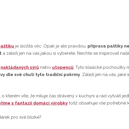
aštiku
je složitá věc. Opak je ale pravdou,
příprava paštiky ne
et
a záleží jen na vás jakou si vyberete. Nechte se inspirovat n
ě
nakládaných sýrů
nebo
utopenců
. Tyto klasické pochoutky m
i vy dle své chuti tyto tradiční pokrmy
. Záleží jen na vás, jak
 kterém víte, že miluje čas strávený v kuchyni a rád vytváří jed
říme s fantazií domácí výrobky
totiž obsahuje vše potřebné 
 dárek pro své blízké?