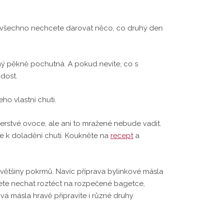
má všechno nechcete darovat něco, co druhý den
čný pěkně pochutná. A pokud nevíte, co s
adost.
eho vlastní chuti.
 čerstvé ovoce, ale ani to mražené nebude vadit.
k doladění chuti. Koukněte na
recept
a
u většiny pokrmů. Navíc příprava bylinkové másla
ůžete nechat roztéct na rozpečené bagetce,
vá másla hravě připravíte i různé druhy