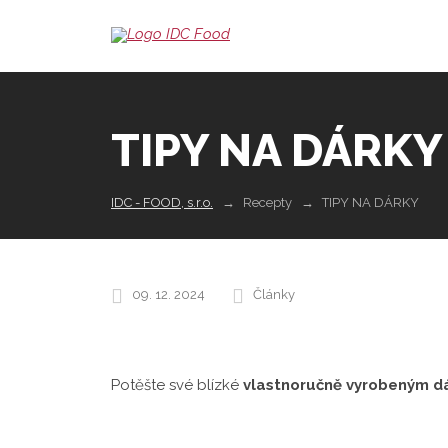
TIPY NA DÁRKY
IDC - FOOD, s.r.o.
Recepty
TIPY NA DÁRKY
09. 12. 2024
Články
Potěšte své blízké
vlastnoručně vyrobeným d