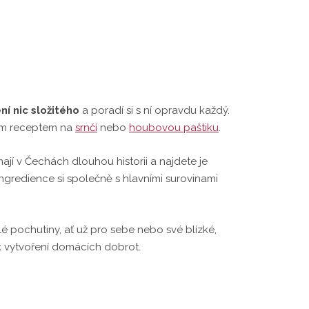
ní nic složitého
a poradí si s ní opravdu každý.
aším receptem na
srnčí
nebo
houbovou paštiku
.
ají v Čechách dlouhou historii a najdete je
é ingredience si společně s hlavními surovinami
lé pochutiny, ať už pro sebe nebo své blízké,
k vytvoření domácích dobrot.