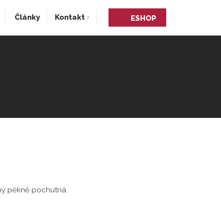
Články
Kontakt
ESHOP
čný pěkně pochutná.