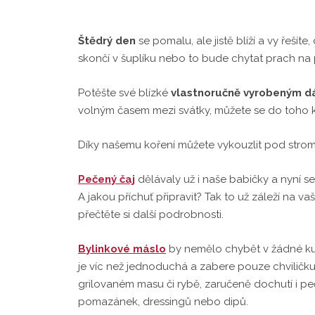
Štědrý den
se pomalu, ale jistě blíží a vy ře
skončí v šuplíku nebo to bude chytat prach na
Potěšte své blízké
vlastnoručně vyrobeným 
volným časem mezi svátky, můžete se do toho k
Díky našemu koření můžete vykouzlit pod str
Pečený čaj
dělávaly už i naše babičky a nyní s
A jakou příchuť připravit? Tak to už záleží na va
přečtěte si další podrobnosti.
Bylinkové máslo
by nemělo chybět v žádné ku
je víc než jednoduchá a zabere pouze chviličku
grilovaném masu či rybě, zaručeně dochutí i pe
pomazánek, dressingů nebo dipů.