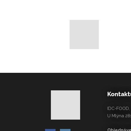
Kontaktu
IDC-FOOD, s
U Mlýna 285
Objednáve