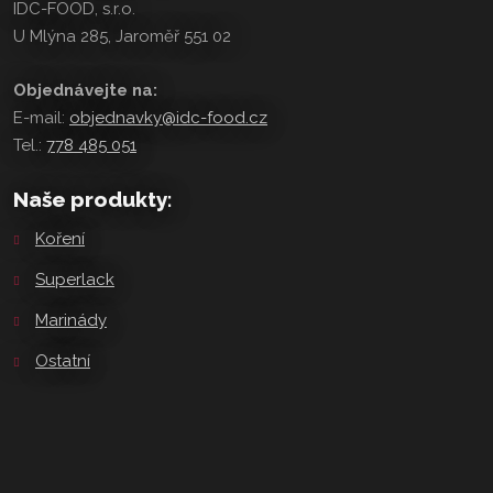
IDC-FOOD, s.r.o.
U Mlýna 285, Jaroměř 551 02
Objednávejte na:
E-mail:
objednavky@idc-food.cz
Tel.:
778 485 051
Naše produkty:
Koření
Superlack
Marinády
Ostatní