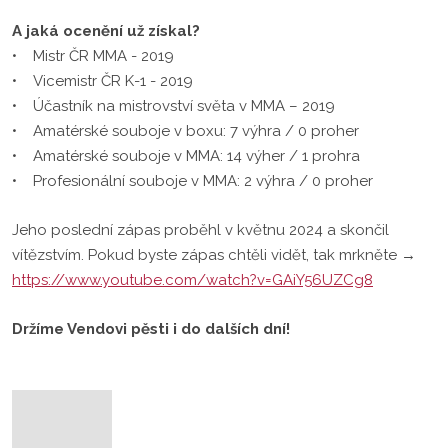
A jaká ocenění už získal?
• Mistr ČR MMA - 2019
• Vicemistr ČR K-1 - 2019
• Účastník na mistrovství světa v MMA – 2019
• Amatérské souboje v boxu: 7 výhra / 0 proher
• Amatérské souboje v MMA: 14 výher / 1 prohra
• Profesionální souboje v MMA: 2 výhra / 0 proher
Jeho poslední zápas proběhl v květnu 2024 a skončil
vítězstvím. Pokud byste zápas chtěli vidět, tak mrkněte →
https://www.youtube.com/watch?v=GAiY56UZCg8
Držíme Vendovi pěsti i do dalších dní!