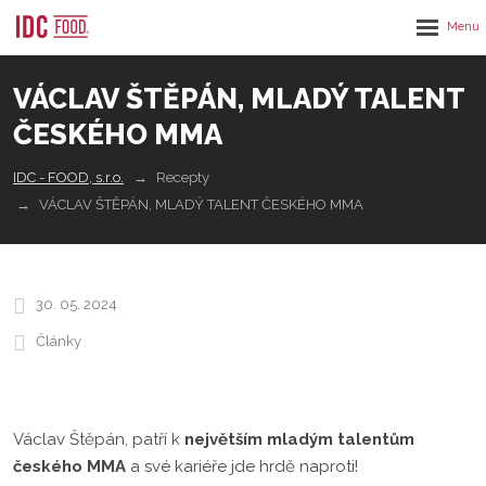
Rozbalen
menu
VÁCLAV ŠTĚPÁN, MLADÝ TALENT
ČESKÉHO MMA
IDC - FOOD, s.r.o.
Recepty
VÁCLAV ŠTĚPÁN, MLADÝ TALENT ČESKÉHO MMA
30. 05. 2024
Články
Václav Štěpán, patří k
největším mladým talentům
českého MMA
a své kariéře jde hrdě naproti!