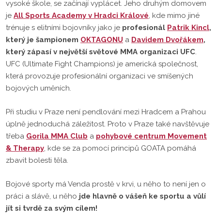
vysoké škole, se začínají vyplácet. Jeho druhým domovem
je
All Sports Academy v Hradci Králové
, kde mimo jiné
trénuje s elitními bojovníky jako je
profesionál
Patrik Kincl
,
který je šampionem
OKTAGONU
a
Davidem Dvořákem
,
který zápasí v největší světové MMA organizaci UFC
.
UFC (Ultimate Fight Champions) je americká společnost,
která provozuje profesionální organizaci ve smíšených
bojových uměních.
Při studiu v Praze není pendlování mezi Hradcem a Prahou
úplně jednoduchá záležitost. Proto v Praze také navštěvuje
třeba
Gorila MMA Club
a
pohybové centrum Movement
& Therapy
, kde se za pomocí principů GOATA pomáhá
zbavit bolesti těla.
Bojové sporty má Venda prostě v krvi, u něho to není jen o
práci a slávě, u něho
jde hlavně o vášeň ke sportu a vůlí
jít si tvrdě za svým cílem!