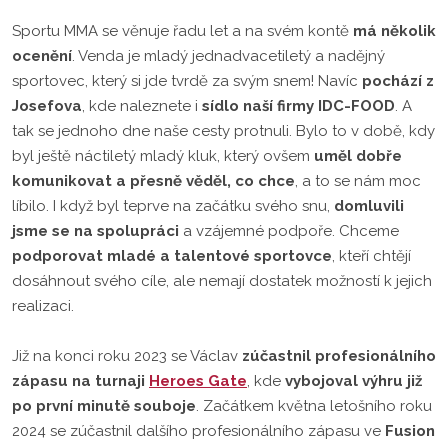
Sportu MMA se věnuje řadu let a na svém kontě
má několik
ocenění
. Venda je mladý jednadvacetiletý a nadějný
sportovec, který si jde tvrdě za svým snem! Navíc
pochází z
Josefova
, kde naleznete i
sídlo naší firmy IDC-FOOD
. A
tak se jednoho dne naše cesty protnuli. Bylo to v době, kdy
byl ještě náctiletý mladý kluk, který ovšem
uměl dobře
komunikovat a přesně věděl, co chce
, a to se nám moc
líbilo. I když byl teprve na začátku svého snu,
domluvili
jsme se na spolupráci
a vzájemné podpoře. Chceme
podporovat mladé a talentové sportovce
, kteří chtějí
dosáhnout svého cíle, ale nemají dostatek možností k jejich
realizaci.
Již na konci roku 2023 se Václav
zúčastnil profesionálního
zápasu na turnaji
Heroes Gate
, kde
vybojoval výhru již
po první minutě souboje
. Začátkem května letošního roku
2024 se zúčastnil dalšího profesionálního zápasu ve
Fusion