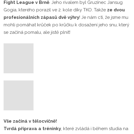
Fight League v Brně
. Jeho rivalem byl Gruzínec Jansug
Gogia, kterého porazil ve 2. kole díky TKO. Takže
ze dvou
profesionálních zápasů dvě výhry
! Je nám ctí, že jsme mu
mohli pomáhat krůček po krůčku k dosažení jeho snu, který
se začíná pomalu, ale jistě plnit!
Vše začíná v tělocvičně!
Tvrdá příprava a tréninky
, které zvládá i během studia na